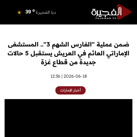
o
دبي
40
o
دبا الفجيرة
39
o
مسافي
39
o
الشارقة
42
o
عجمان
40
ضمن عملية "الفارس الشهم 3".. المستشفى
o
أم القيوين
40
الإماراتي العائم في العريش يستقبل 5 حالات
o
راس الخيمة
40
جديدة من قطاع غزة
o
الفجيرة
38
2026-06-18 | 12:36
أخبار الإمارات