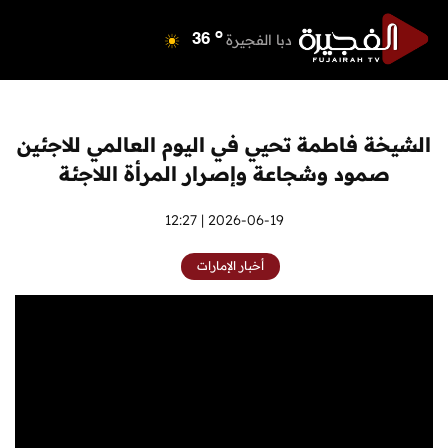
o
دبي
40
o
دبا الفجيرة
36
o
مسافي
36
o
الشارقة
42
o
عجمان
41
الشيخة فاطمة تحيي في اليوم العالمي للاجئين
o
أم القيوين
40
صمود وشجاعة وإصرار المرأة اللاجئة
o
راس الخيمة
39
o
الفجيرة
2026-06-19 | 12:27
35
أخبار الإمارات