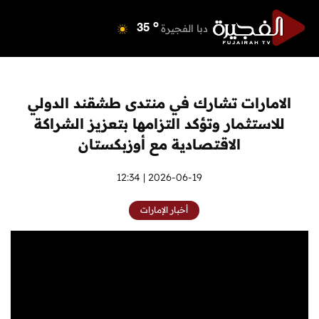
o
دبي
40
o
دبا الفجيرة
35
o
مسافي
35
o
الشارقة
42
o
عجمان
41
الامارات تشارك في منتدى طشقند الدولي
o
أم القيوين
39
للاستثمار وتؤكد التزامها بتعزيز الشراكة
o
راس الخيمة
39
الاقتصادية مع أوزبكستان
o
الفجيرة
35
2026-06-19 | 12:34
أخبار الإمارات