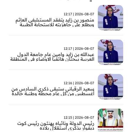
2026-08-07 | 12:17
منصور بن زايد يتفقد المستشفى العائم
ويطلع على جاهزيته للاستجابة الطبية
الطارئة
2026-08-07 | 12:17
عبدالله بن زايد وامين عام جامعة الدول
العربية يبحثان هاتفيا الاوضاع في المنطقة
2026-08-07 | 12:16
سعيد الرقباني ستبقى ذكرى السادس من
أغسطس من كل عام محطة وطنية خالدة
في تاريخ الإمارات نستحضر فيها بفخر رؤية
الوالد المؤسس
2026-08-07 | 12:15
رئيس الدولة ونائباه يهنئون رئيس كوت
ديفوار بذكرى استقلال بلاده