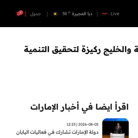
o
دبي
39
o
دبا الفجيرة
38
3
Live
جدول
o
مسافي
38
o
الشارقة
41
o
عجمان
39
والخليج ركيزة لتحقيق التنمية
o
أم القيوين
39
o
راس الخيمة
39
o
الفجيرة
38
اقرأ ايضا في أخبار الإمارات
2026-08-05 | 12:23
دولة الإمارات تشارك في فعاليات اليابان