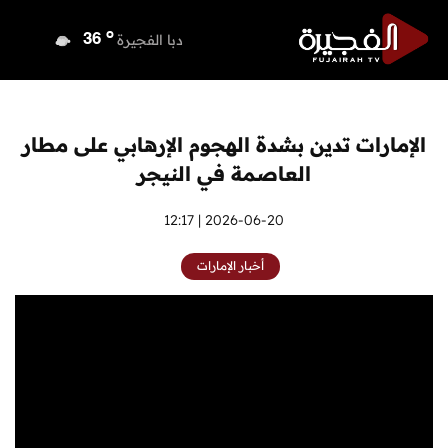
o
دبي
37
o
دبا الفجيرة
36
o
مسافي
36
o
الشارقة
36
o
عجمان
36
الإمارات تدين بشدة الهجوم الإرهابي على مطار
o
أم القيوين
36
العاصمة في النيجر
o
راس الخيمة
36
o
الفجيرة
2026-06-20 | 12:17
34
أخبار الإمارات