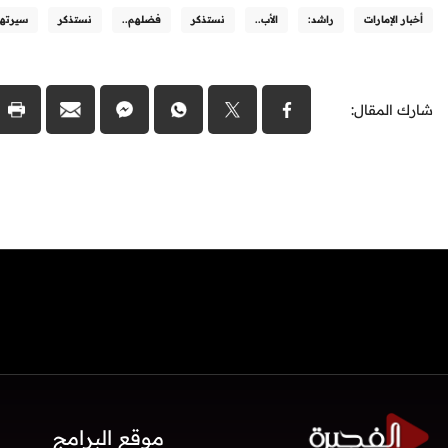
أخبار الإمارات
راشد:
الأب..
نستذكر
فضلهم..
نستذكر
سيرته
شارك المقال:
موقع البرامج