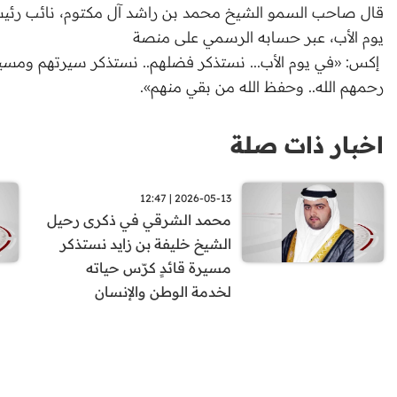
قال صاحب السمو الشيخ محمد بن راشد آل مكتوم، نائب رئيس ا
يوم الأب، عبر حسابه الرسمي على منصة
إكس: «في يوم الأب... نستذكر فضلهم.. نستذكر سيرتهم ومسيرتهم
رحمهم الله.. وحفظ الله من بقي منهم».
اخبار ذات صلة
2026-05-13 | 12:47
محمد الشرقي في ذكرى رحيل
الشيخ خليفة بن زايد نستذكر
مسيرة قائدٍ كرّس حياته
لخدمة الوطن والإنسان