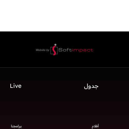
جدول
Live
أفلام
برامجنا