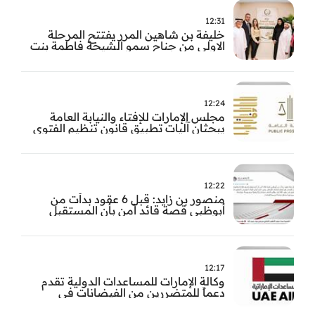
12:31
خليفة بن شاهين المرر يفتتح المرحلة
الاولى من جناح سمو الشيخة فاطمة بنت
مبارك للجراحة النسائية والتوليد في
مستشفى المقاصد
12:24
مجلس الإمارات للإفتاء والنيابة العامة
يبحثان آليات تطبيق قانون تنظيم الفتوى
وضبط المخالفات
12:22
منصور بن زايد: قبل 6 عقود بدأت من
أبوظبي قصة قائد آمن بأن المستقبل
يُصنع بالإرادة والعمل
12:17
وكالة الإمارات للمساعدات الدولية تقدم
دعماً للمتضررين من الفيضانات في
بنغلاديش