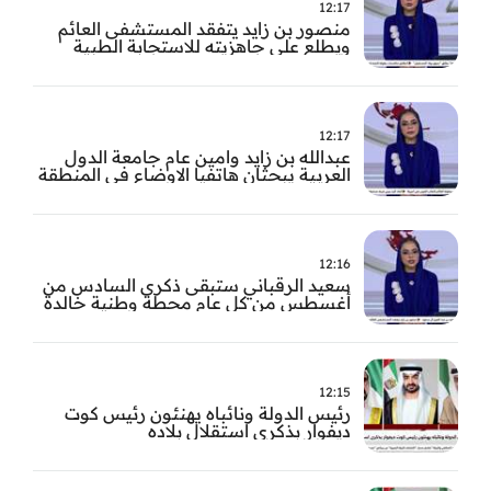
12:17
منصور بن زايد يتفقد المستشفى العائم
ويطلع على جاهزيته للاستجابة الطبية
الطارئة
12:17
عبدالله بن زايد وامين عام جامعة الدول
العربية يبحثان هاتفيا الاوضاع في المنطقة
12:16
سعيد الرقباني ستبقى ذكرى السادس من
أغسطس من كل عام محطة وطنية خالدة
في تاريخ الإمارات نستحضر فيها بفخر رؤية
الوالد المؤسس
12:15
رئيس الدولة ونائباه يهنئون رئيس كوت
ديفوار بذكرى استقلال بلاده