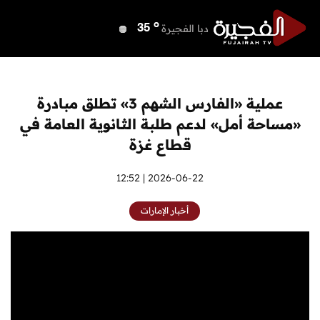
o
دبي
40
o
دبا الفجيرة
35
o
مسافي
35
o
الشارقة
40
o
عجمان
40
عملية «الفارس الشهم 3» تطلق مبادرة
o
أم القيوين
40
«مساحة أمل» لدعم طلبة الثانوية العامة في
o
راس الخيمة
41
قطاع غزة
o
الفجيرة
33
2026-06-22 | 12:52
أخبار الإمارات