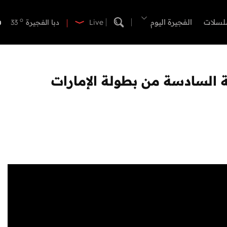
o
دبي
37
o
لسلات
الفجيرة اليوم
دبا الفجيرة
33
Live
o
مسافي
33
o
الشارقة
35
o
عجمان
35
ة السادسة من بطولة الإمارات
o
أم القيوين
36
o
راس الخيمة
33
o
الفجيرة
33