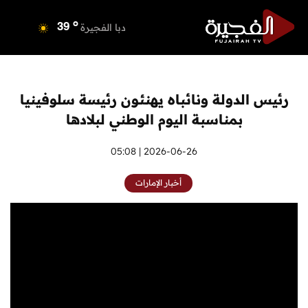
o
دبي
40
o
دبا الفجيرة
39
o
مسافي
39
o
الشارقة
41
o
عجمان
40
رئيس الدولة ونائباه يهنئون رئيسة سلوفينيا
o
أم القيوين
40
بمناسبة اليوم الوطني لبلادها
o
راس الخيمة
40
o
الفجيرة
2026-06-26 | 05:08
38
أخبار الإمارات