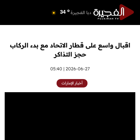
o
دبي
39
o
دبا الفجيرة
34
o
مسافي
34
o
الشارقة
40
o
عجمان
40
اقبال واسع على قطار الاتحاد مع بدء الركاب
o
أم القيوين
39
حجز التذاكر
o
راس الخيمة
40
o
الفجيرة
2026-06-27 | 05:40
33
أخبار الإمارات