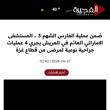
o
ابوظبي
42
o
دبي
40
o
دبا الفجيرة
38
o
مسافي
38
o
الشارقة
41
ضمن عملية الفارس الشهم 3 .. المستشفى
o
عجمان
40
الاماراتي العائم في العريش يجري 4 عمليات
o
أم القيوين
39
جراحية نوعية لمرضى من قطاع غزة
o
راس الخيمة
39
o
2026-06-27 | 02:42
الفجيرة
36
أخبار الإمارات