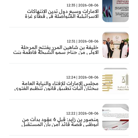
2026-08-06 | 12:35
الامارات وسبع دول تدين الانتهاكات
الاسرائيلية المتواصلة في قطاع غزة
2026-08-06 | 12:31
خليفة بن شاهين المرر يفتتح المرحلة
الاولى من جناح سمو الشيخة فاطمة بنت
مبارك للجراحة النسائية والتوليد في
مستشفى المقاصد
2026-08-06 | 12:24
مجلس الإمارات للإفتاء والنيابة العامة
يبحثان آليات تطبيق قانون تنظيم الفتوى
وضبط المخالفات
2026-08-06 | 12:22
منصور بن زايد: قبل 6 عقود بدأت من
أبوظبي قصة قائد آمن بأن المستقبل
يُصنع بالإرادة والعمل