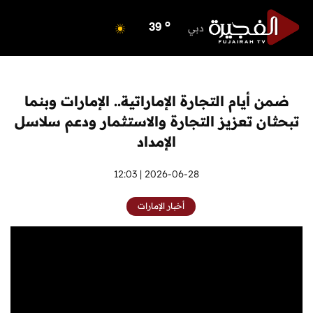
o
ابوظبي
41
o
دبي
39
o
دبا الفجيرة
38
o
مسافي
38
o
الشارقة
41
ضمن أيام التجارة الإماراتية.. الإمارات وبنما
o
عجمان
39
تبحثان تعزيز التجارة والاستثمار ودعم سلاسل
o
أم القيوين
39
الإمداد
o
راس الخيمة
38
o
2026-06-28 | 12:03
الفجيرة
37
أخبار الإمارات