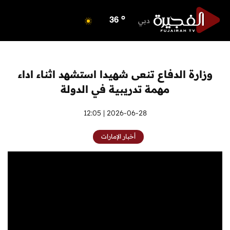
o
ابوظبي
37
o
دبي
36
o
دبا الفجيرة
32
o
مسافي
32
o
الشارقة
36
وزارة الدفاع تنعى شهيدا استشهد اثناء اداء
o
عجمان
34
مهمة تدريبية في الدولة
o
أم القيوين
33
o
راس الخيمة
2026-06-28 | 12:05
34
o
الفجيرة
32
أخبار الإمارات