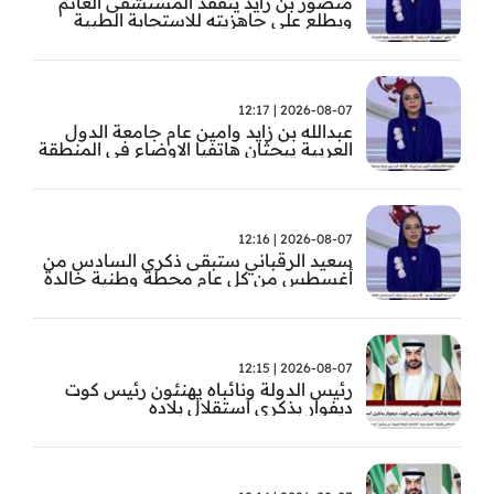
منصور بن زايد يتفقد المستشفى العائم
ويطلع على جاهزيته للاستجابة الطبية
الطارئة
2026-08-07 | 12:17
عبدالله بن زايد وامين عام جامعة الدول
العربية يبحثان هاتفيا الاوضاع في المنطقة
2026-08-07 | 12:16
سعيد الرقباني ستبقى ذكرى السادس من
أغسطس من كل عام محطة وطنية خالدة
في تاريخ الإمارات نستحضر فيها بفخر رؤية
الوالد المؤسس
2026-08-07 | 12:15
رئيس الدولة ونائباه يهنئون رئيس كوت
ديفوار بذكرى استقلال بلاده