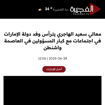
o
دبي
39
o
دبا الفجيرة
34
o
مسافي
34
o
الشارقة
40
o
عجمان
39
معالي سعيد الهاجري يترأس وفد دولة الإمارات
o
أم القيوين
39
في اجتماعات مع كبار المسؤولين في العاصمة
o
راس الخيمة
39
واشنطن
o
الفجيرة
34
2026-06-28 | 12:06
أخبار الإمارات