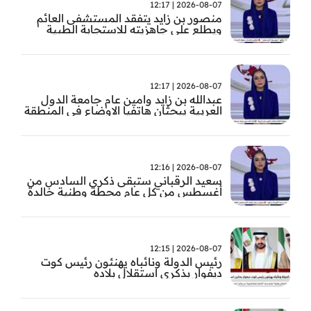
2026-08-07 | 12:17
منصور بن زايد يتفقد المستشفى العائم
ويطلع على جاهزيته للاستجابة الطبية
الطارئة
2026-08-07 | 12:17
عبدالله بن زايد وامين عام جامعة الدول
العربية يبحثان هاتفيا الاوضاع في المنطقة
2026-08-07 | 12:16
سعيد الرقباني ستبقى ذكرى السادس من
أغسطس من كل عام محطة وطنية خالدة
في تاريخ الإمارات نستحضر فيها بفخر رؤية
الوالد المؤسس
2026-08-07 | 12:15
رئيس الدولة ونائباه يهنئون رئيس كوت
ديفوار بذكرى استقلال بلاده