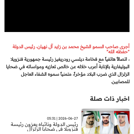
أجرى صاحب السمو الشيخ محمد بن زايد آل نهيان، رئيس الدولة
"حفظه الله"
، اتصالاً هاتفياً مع فخامة ديلسي رودريغيز رئيسة جمهورية فنزويلا
البوليفارية بالإنابة أعرب خلاله عن خالص تعازيه ومواساته في ضحايا
الزلزال الذي ضرب البلاد مؤخراً، متمنياً سموه الشفاء العاجل
للمصابين
.
اخبار ذات صلة
2026-06-27 | 05:31
رئيس الدولة ونائباه يعزون رئيسة
فنزويلا في ضحايا الزلزال