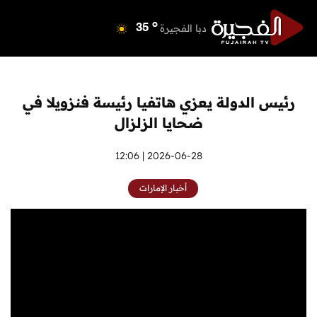
o
دبي
40
o
دبا الفجيرة
35
o
مسافي
35
o
الشارقة
41
o
عجمان
40
رئيس الدولة يعزي هاتفيا رئيسة فنزويلا في
o
أم القيوين
39
ضحايا الزلزال
o
راس الخيمة
40
o
الفجيرة
2026-06-28 | 12:06
34
أخبار الإمارات