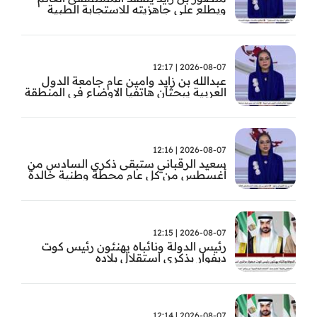
ويطلع على جاهزيته للاستجابة الطبية
الطارئة
2026-08-07 | 12:17
عبدالله بن زايد وامين عام جامعة الدول
العربية يبحثان هاتفيا الاوضاع في المنطقة
2026-08-07 | 12:16
سعيد الرقباني ستبقى ذكرى السادس من
أغسطس من كل عام محطة وطنية خالدة
في تاريخ الإمارات نستحضر فيها بفخر رؤية
الوالد المؤسس
2026-08-07 | 12:15
رئيس الدولة ونائباه يهنئون رئيس كوت
ديفوار بذكرى استقلال بلاده
2026-08-07 | 12:14