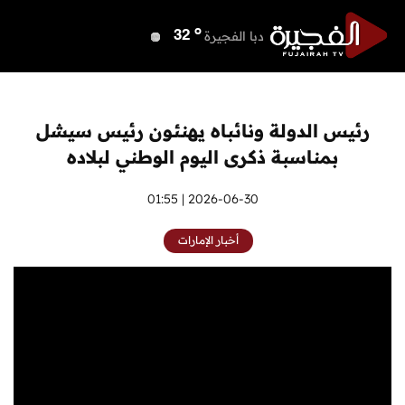
o
دبي
38
o
دبا الفجيرة
32
o
مسافي
32
o
الشارقة
37
o
عجمان
37
رئيس الدولة ونائباه يهنئون رئيس سيشل
o
أم القيوين
37
بمناسبة ذكرى اليوم الوطني لبلاده
o
راس الخيمة
37
o
الفجيرة
2026-06-30 | 01:55
32
أخبار الإمارات