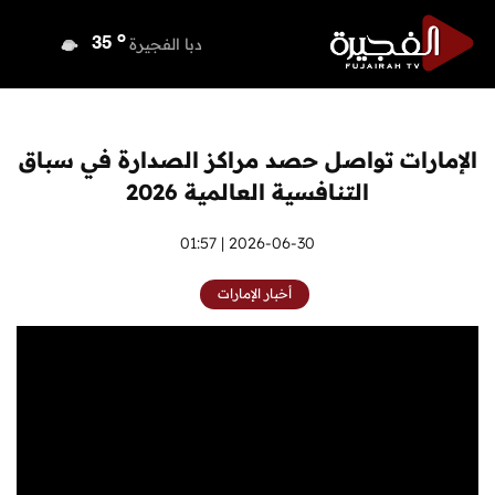
o
دبي
35
o
دبا الفجيرة
35
o
مسافي
35
o
الشارقة
34
o
عجمان
34
الإمارات تواصل حصد مراكز الصدارة في سباق
o
أم القيوين
34
التنافسية العالمية 2026
o
راس الخيمة
33
o
الفجيرة
2026-06-30 | 01:57
34
أخبار الإمارات