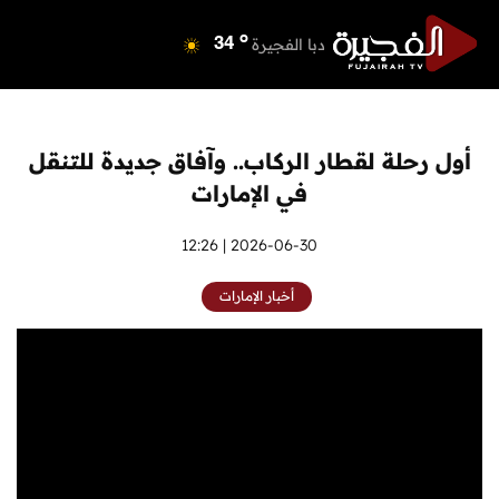
o
دبي
40
o
دبا الفجيرة
34
o
مسافي
34
o
الشارقة
41
o
عجمان
41
أول رحلة لقطار الركاب.. وآفاق جديدة للتنقل
o
أم القيوين
40
في الإمارات
o
راس الخيمة
41
o
الفجيرة
2026-06-30 | 12:26
33
أخبار الإمارات