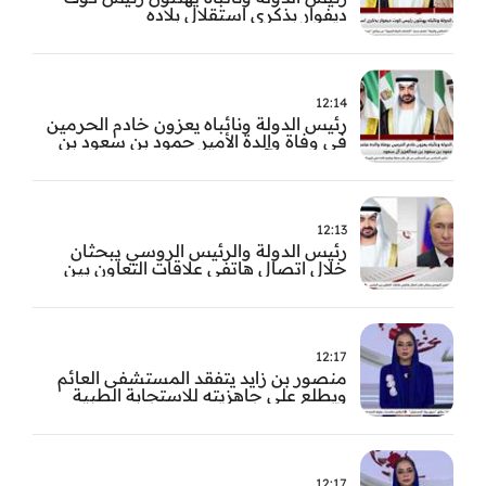
ديفوار بذكرى استقلال بلاده
12:14
رئيس الدولة ونائباه يعزون خادم الحرمين
في وفاة والدة الأمير حمود بن سعود بن
عبد العزيز آل سعود
12:13
رئيس الدولة والرئيس الروسي يبحثان
خلال اتصال هاتفي علاقات التعاون بين
البلدين
12:17
منصور بن زايد يتفقد المستشفى العائم
ويطلع على جاهزيته للاستجابة الطبية
الطارئة
12:17