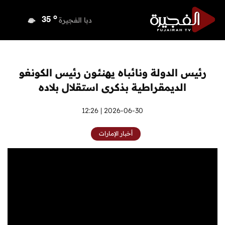
o
دبي
37
o
دبا الفجيرة
35
o
مسافي
35
o
الشارقة
36
o
عجمان
35
رئيس الدولة ونائباه يهنئون رئيس الكونغو
o
أم القيوين
36
الديمقراطية بذكرى استقلال بلاده
o
راس الخيمة
35
o
الفجيرة
2026-06-30 | 12:26
34
أخبار الإمارات