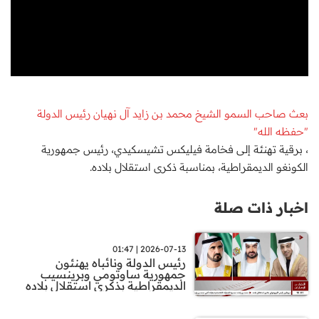
بعث صاحب السمو الشيخ محمد بن زايد آل نهيان رئيس الدولة
"حفظه الله"
، برقية تهنئة إلى فخامة فيليكس تشيسكيدي، رئيس جمهورية
الكونغو الديمقراطية، بمناسبة ذكرى استقلال بلاده.
اخبار ذات صلة
2026-07-13 | 01:47
رئيس الدولة ونائباه يهنئون
جمهورية ساوتومي وبرينسيب
الديمقراطية بذكرى استقلال بلاده