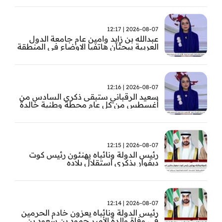
2026-08-07 | 12:17
عبدالله بن زايد وامين عام جامعة الدول
العربية يبحثان هاتفيا الاوضاع في المنطقة
2026-08-07 | 12:16
سعيد الرقباني ستبقى ذكرى السادس من
أغسطس من كل عام محطة وطنية خالدة
في تاريخ الإمارات نستحضر فيها بفخر رؤية
الوالد المؤسس
2026-08-07 | 12:15
رئيس الدولة ونائباه يهنئون رئيس كوت
ديفوار بذكرى استقلال بلاده
2026-08-07 | 12:14
رئيس الدولة ونائباه يعزون خادم الحرمين
في وفاة والدة الأمير حمود بن سعود بن