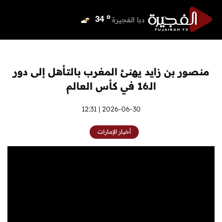
o
دبي
38
o
دبا الفجيرة
34
o
مسافي
34
o
الشارقة
38
o
عجمان
38
منصور بن زايد يهنئ المغرب بالتأهل إلى دور
o
أم القيوين
38
الـ16 في كأس العالم
o
راس الخيمة
38
o
الفجيرة
2026-06-30 | 12:31
34
أخبار الإمارات