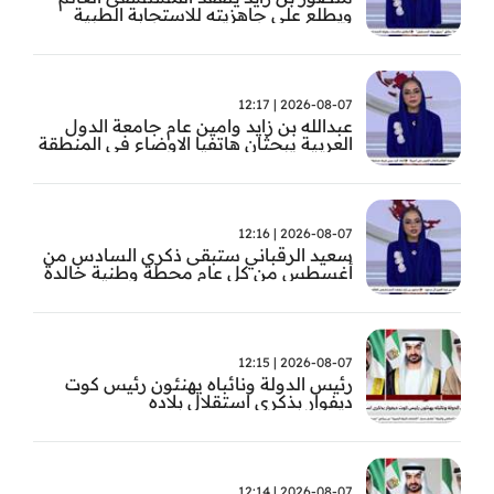
ويطلع على جاهزيته للاستجابة الطبية
الطارئة
2026-08-07 | 12:17
عبدالله بن زايد وامين عام جامعة الدول
العربية يبحثان هاتفيا الاوضاع في المنطقة
2026-08-07 | 12:16
سعيد الرقباني ستبقى ذكرى السادس من
أغسطس من كل عام محطة وطنية خالدة
في تاريخ الإمارات نستحضر فيها بفخر رؤية
الوالد المؤسس
2026-08-07 | 12:15
رئيس الدولة ونائباه يهنئون رئيس كوت
ديفوار بذكرى استقلال بلاده
2026-08-07 | 12:14