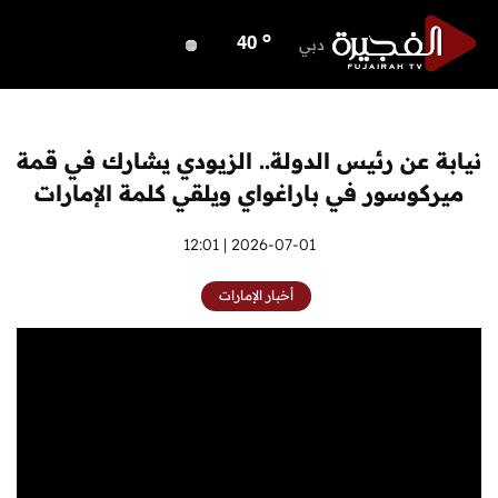
o
ابوظبي
37
o
دبي
40
o
دبا الفجيرة
34
o
مسافي
34
o
الشارقة
39
نيابة عن رئيس الدولة.. الزيودي يشارك في قمة
o
عجمان
39
ميركوسور في باراغواي ويلقي كلمة الإمارات
o
أم القيوين
39
o
راس الخيمة
2026-07-01 | 12:01
39
o
الفجيرة
32
أخبار الإمارات