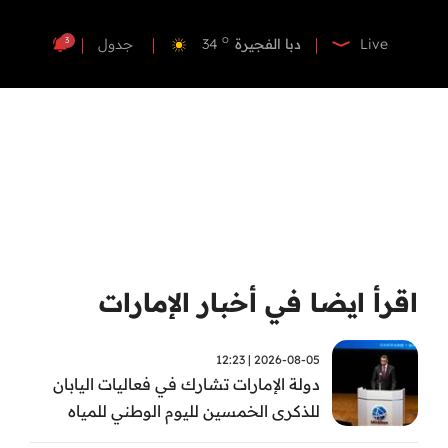
o
دبي
35
o
دبا الفجيرة
34
3
Live
جدول
o
مسافي
34
o
الشارقة
33
o
عجمان
33
o
أم القيوين
33
o
راس الخيمة
34
o
الفجيرة
33
اقرأ ايضا في أخبار الإمارات
2026-08-05 | 12:23
دولة الإمارات تشارك في فعاليات اليابان
للذكرى الخمسين لليوم الوطني للمياه
وأسبوع المياه