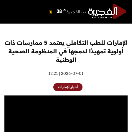
o
دبي
39
o
دبا الفجيرة
38
o
مسافي
38
o
الشارقة
41
o
عجمان
39
الإمارات للطب التكاملي يعتمد 5 ممارسات ذات
o
أم القيوين
39
أولوية تمهيدًا لدمجها في المنظومة الصحية
o
راس الخيمة
38
الوطنية
o
الفجيرة
37
2026-07-01 | 12:21
أخبار الإمارات