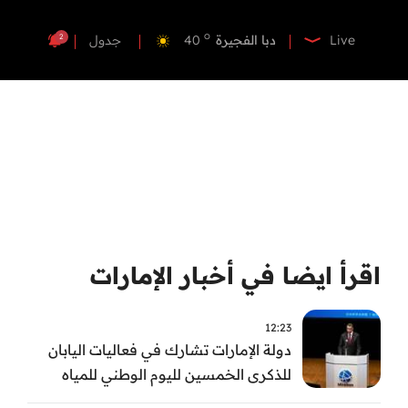
o
دبي
40
o
دبا الفجيرة
40
2
Live
جدول
o
مسافي
40
o
الشارقة
42
o
عجمان
40
o
أم القيوين
40
o
راس الخيمة
40
o
الفجيرة
38
اقرأ ايضا في أخبار الإمارات
12:23
دولة الإمارات تشارك في فعاليات اليابان
للذكرى الخمسين لليوم الوطني للمياه
وأسبوع المياه