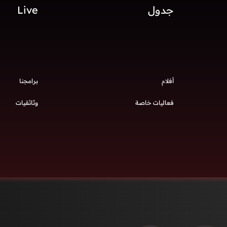
جدول
Live
أفلام
برامجنا
فعاليات خاصة
وثائقيات