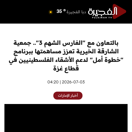
o
دبي
39
o
دبا الفجيرة
35
o
مسافي
35
o
الشارقة
40
o
عجمان
40
بالتعاون مع "الفارس الشهم 3".. جمعية
o
أم القيوين
39
الشارقة الخيرية تعزز مساهمتها ببرنامج
o
راس الخيمة
39
"خطوة أمل" لدعم الأشقاء الفلسطينيين في
o
الفجيرة
34
قطاع غزة
2026-07-03 | 04:20
أخبار الإمارات