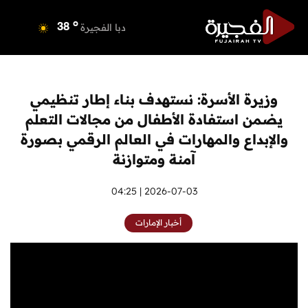
o
دبي
39
o
دبا الفجيرة
38
o
مسافي
38
o
الشارقة
40
o
عجمان
39
وزيرة الأسرة: نستهدف بناء إطار تنظيمي
o
أم القيوين
39
يضمن استفادة الأطفال من مجالات التعلم
o
راس الخيمة
40
والإبداع والمهارات في العالم الرقمي بصورة
o
الفجيرة
37
آمنة ومتوازنة
2026-07-03 | 04:25
أخبار الإمارات