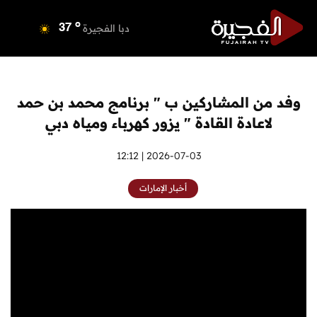
o
دبي
36
o
دبا الفجيرة
37
o
مسافي
37
o
الشارقة
36
o
عجمان
35
وفد من المشاركين ب " برنامج محمد بن حمد
o
أم القيوين
35
لاعادة القادة " يزور كهرباء ومياه دبي
o
راس الخيمة
36
o
الفجيرة
2026-07-03 | 12:12
36
أخبار الإمارات