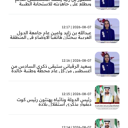
ويطلع على جاهزيته للاستجابة الطبية
الطارئة
2026-08-07 | 12:17
عبدالله بن زايد وامين عام جامعة الدول
العربية يبحثان هاتفيا الاوضاع في المنطقة
2026-08-07 | 12:16
سعيد الرقباني ستبقى ذكرى السادس من
أغسطس من كل عام محطة وطنية خالدة
في تاريخ الإمارات نستحضر فيها بفخر رؤية
الوالد المؤسس
2026-08-07 | 12:15
رئيس الدولة ونائباه يهنئون رئيس كوت
ديفوار بذكرى استقلال بلاده
2026-08-07 | 12:14