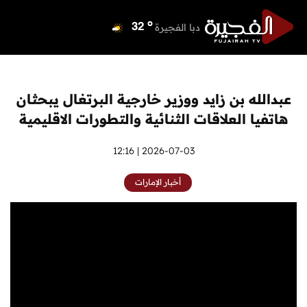
o
دبي
36
o
دبا الفجيرة
32
o
مسافي
32
o
الشارقة
35
o
عجمان
34
عبدالله بن زايد ووزير خارجية البرتغال يبحثان
o
أم القيوين
35
هاتفيا العلاقات الثنائية والتطورات الاقليمية
o
راس الخيمة
35
o
الفجيرة
2026-07-03 | 12:16
32
أخبار الإمارات