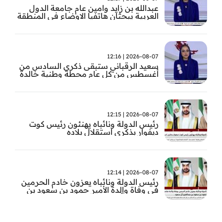
عبدالله بن زايد وامين عام جامعة الدول
العربية يبحثان هاتفيا الاوضاع في المنطقة
2026-08-07 | 12:16
سعيد الرقباني ستبقى ذكرى السادس من
أغسطس من كل عام محطة وطنية خالدة
في تاريخ الإمارات نستحضر فيها بفخر رؤية
الوالد المؤسس
2026-08-07 | 12:15
رئيس الدولة ونائباه يهنئون رئيس كوت
ديفوار بذكرى استقلال بلاده
2026-08-07 | 12:14
رئيس الدولة ونائباه يعزون خادم الحرمين
في وفاة والدة الأمير حمود بن سعود بن
عبد العزيز آل سعود