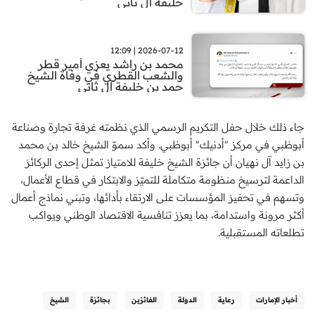
خليفة آل ثاني
2026-07-12 | 12:09
محمد بن راشد يعزي أمير قطر
والشعب القطري في وفاة الشيخ
حمد بن خليفة آل ثاني
جاء ذلك خلال حفل التكريم الرسمي الذي نظمته غرفة تجارة وصناعة
أبوظبي في مركز "أدنيك" أبوظبي. وأكد سموّ الشيخ خالد بن محمد
بن زايد آل نهيان أن جائزة الشيخ خليفة للامتياز تمثل إحدى الركائز
الداعمة لترسيخ منظومة متكاملة للتميّز والابتكار في قطاع الأعمال،
وتسهم في تحفيز المؤسسات على الارتقاء بأدائها، وتبني نماذج أعمال
أكثر مرونة واستدامة، بما يعزز تنافسية الاقتصاد الوطني ويواكب
تطلعاته المستقبلية.
أخبار الإمارات
رعاية
الدولة
الفائزين
بجائزة
الشيخ