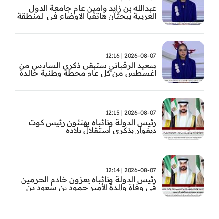
عبدالله بن زايد وامين عام جامعة الدول
العربية يبحثان هاتفيا الاوضاع في المنطقة
2026-08-07 | 12:16
سعيد الرقباني ستبقى ذكرى السادس من
أغسطس من كل عام محطة وطنية خالدة
في تاريخ الإمارات نستحضر فيها بفخر رؤية
الوالد المؤسس
2026-08-07 | 12:15
رئيس الدولة ونائباه يهنئون رئيس كوت
ديفوار بذكرى استقلال بلاده
2026-08-07 | 12:14
رئيس الدولة ونائباه يعزون خادم الحرمين
في وفاة والدة الأمير حمود بن سعود بن
عبد العزيز آل سعود