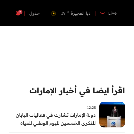
o
دبي
40
o
دبا الفجيرة
39
2
Live
جدول
o
مسافي
39
o
الشارقة
42
o
عجمان
40
o
أم القيوين
40
o
راس الخيمة
40
o
الفجيرة
38
اقرأ ايضا في أخبار الإمارات
12:23
دولة الإمارات تشارك في فعاليات اليابان
للذكرى الخمسين لليوم الوطني للمياه
وأسبوع المياه