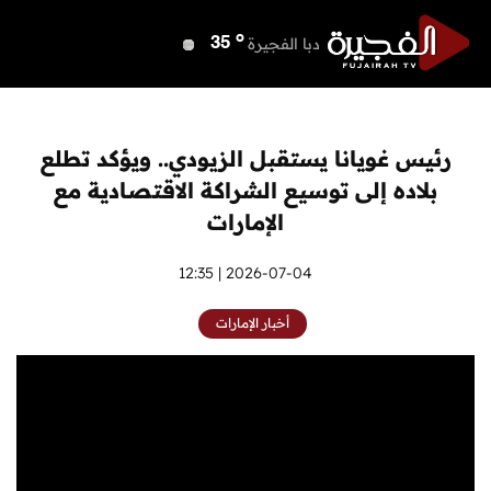
o
دبي
38
o
دبا الفجيرة
35
o
مسافي
35
o
الشارقة
37
o
عجمان
37
رئيس غويانا يستقبل الزيودي.. ويؤكد تطلع
o
أم القيوين
37
بلاده إلى توسيع الشراكة الاقتصادية مع
o
راس الخيمة
38
الإمارات
o
الفجيرة
34
2026-07-04 | 12:35
أخبار الإمارات