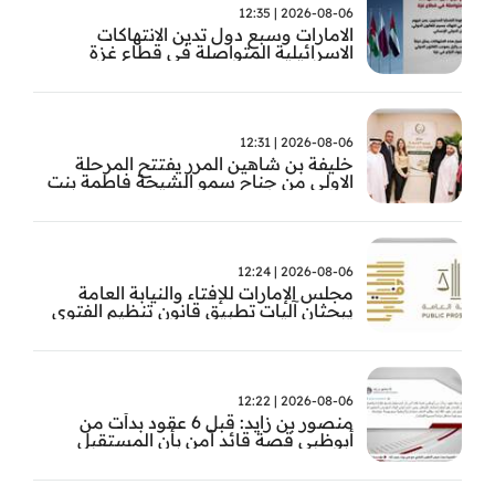
2026-08-06 | 12:35
الامارات وسبع دول تدين الانتهاكات
الاسرائيلية المتواصلة في قطاع غزة
2026-08-06 | 12:31
خليفة بن شاهين المرر يفتتح المرحلة
الاولى من جناح سمو الشيخة فاطمة بنت
مبارك للجراحة النسائية والتوليد في
مستشفى المقاصد
2026-08-06 | 12:24
مجلس الإمارات للإفتاء والنيابة العامة
يبحثان آليات تطبيق قانون تنظيم الفتوى
وضبط المخالفات
2026-08-06 | 12:22
منصور بن زايد: قبل 6 عقود بدأت من
أبوظبي قصة قائد آمن بأن المستقبل
يُصنع بالإرادة والعمل