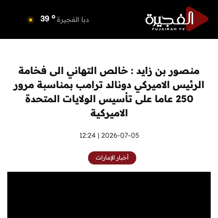
o
دبي
39
o
دبا الفجيرة
39
o
مسافي
39
o
الشارقة
39
o
عجمان
39
منصور بن زايد : خالص التهاني الى فخامة
o
أم القيوين
38
الرئيس الاميركي دونالد ترامب بمناسبة مرور
o
راس الخيمة
40
250 عاما على تأسيس الولايات المتحدة
o
الفجيرة
37
الاميركية
2026-07-05 | 12:24
أخبار الإمارات