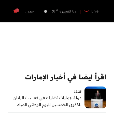
o
دبي
38
o
دبا الفجيرة
38
2
Live
جدول
o
مسافي
38
o
الشارقة
37
o
عجمان
37
o
أم القيوين
37
o
راس الخيمة
39
o
الفجيرة
37
اقرأ ايضا في أخبار الإمارات
12:23
دولة الإمارات تشارك في فعاليات اليابان
للذكرى الخمسين لليوم الوطني للمياه
وأسبوع المياه