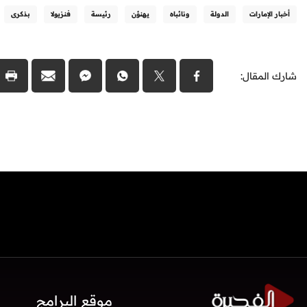
أخبار الإمارات
الدولة
ونائباه
يهنؤن
رئيسة
فنزيولا
بذكرى
شارك المقال:
موقع البرامج