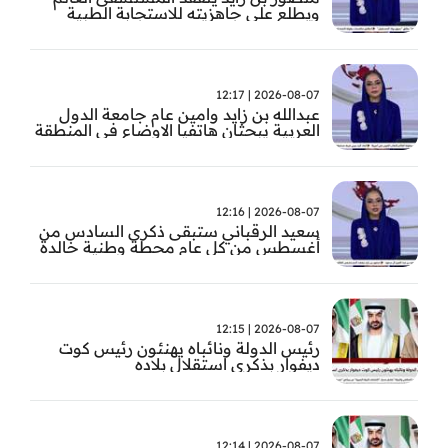
ويطلع على جاهزيته للاستجابة الطبية
الطارئة
2026-08-07 | 12:17
عبدالله بن زايد وامين عام جامعة الدول
العربية يبحثان هاتفيا الاوضاع في المنطقة
2026-08-07 | 12:16
سعيد الرقباني ستبقى ذكرى السادس من
أغسطس من كل عام محطة وطنية خالدة
في تاريخ الإمارات نستحضر فيها بفخر رؤية
الوالد المؤسس
2026-08-07 | 12:15
رئيس الدولة ونائباه يهنئون رئيس كوت
ديفوار بذكرى استقلال بلاده
2026-08-07 | 12:14