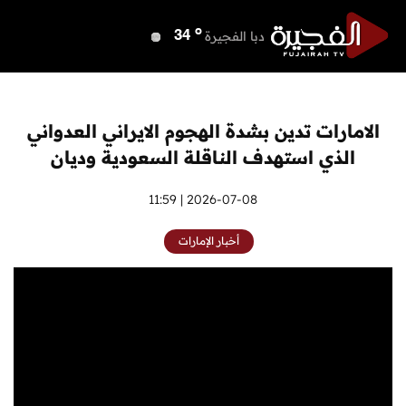
o
دبي
40
o
دبا الفجيرة
34
o
مسافي
34
o
الشارقة
39
o
عجمان
39
الامارات تدين بشدة الهجوم الايراني العدواني
o
أم القيوين
40
الذي استهدف الناقلة السعودية وديان
o
راس الخيمة
39
o
الفجيرة
2026-07-08 | 11:59
32
أخبار الإمارات