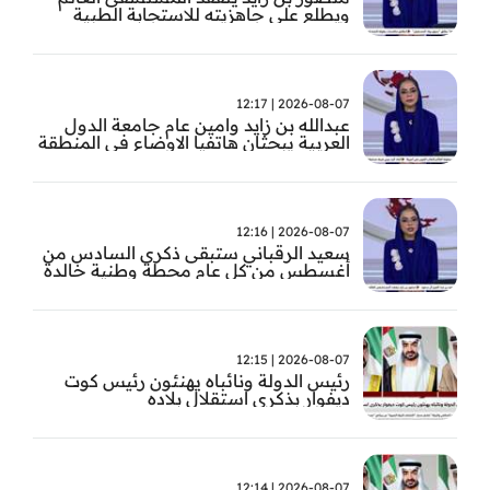
ويطلع على جاهزيته للاستجابة الطبية
الطارئة
2026-08-07 | 12:17
عبدالله بن زايد وامين عام جامعة الدول
العربية يبحثان هاتفيا الاوضاع في المنطقة
2026-08-07 | 12:16
سعيد الرقباني ستبقى ذكرى السادس من
أغسطس من كل عام محطة وطنية خالدة
في تاريخ الإمارات نستحضر فيها بفخر رؤية
الوالد المؤسس
2026-08-07 | 12:15
رئيس الدولة ونائباه يهنئون رئيس كوت
ديفوار بذكرى استقلال بلاده
2026-08-07 | 12:14