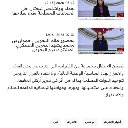
2026-06-17 | 12:46
بغداد وواشنطن تبحثان حل
الجماعات المسلحة ونزع سلاحها
2026-07-31 | 12:16
بحضور ملك البحرين.. حمدان بن
محمد يشهد التمرين العسكري
المشترك درع البحرين
تضمّن الاحتفال مجموعة من الفقرات، التي عبّرت عن مدى الفخر
والاعتزاز بهذه المناسبة الوطنية الغالية، والاحتفاء بالقرار التاريخي
لتوحيد القوات المسلحة بما له من أثر في تعزيز أركان اتحادها،
والحفاظ على مكتسباتها، ودورها ومواقفها الإنسانية الداعمة للسلام
والاستقرار.
أخبار الإمارات
ابو ظبي
الامارات
دبي