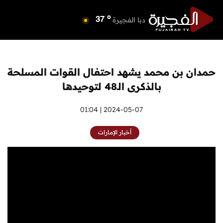
o
دبي
40
o
دبا الفجيرة
37
o
مسافي
37
o
الشارقة
42
o
عجمان
41
حمدان بن محمد يشهد احتفال القوات المسلحة
o
أم القيوين
40
بالذكرى الـ48 لتوحيدها
o
راس الخيمة
40
o
الفجيرة
2024-05-07 | 01:04
36
أخبار الإمارات