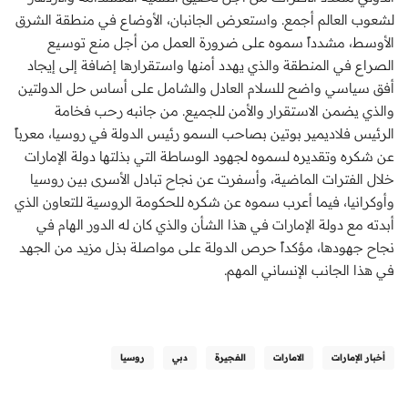
لشعوب العالم أجمع. واستعرض الجانبان، الأوضاع في منطقة الشرق
الأوسط، مشدداً سموه على ضرورة العمل من أجل منع توسيع
الصراع في المنطقة والذي يهدد أمنها واستقرارها إضافة إلى إيجاد
أفق سياسي واضح للسلام العادل والشامل على أساس حل الدولتين
والذي يضمن الاستقرار والأمن للجميع. من جانبه رحب فخامة
الرئيس فلاديمير بوتين بصاحب السمو رئيس الدولة في روسيا، معرباً
عن شكره وتقديره لسموه لجهود الوساطة التي بذلتها دولة الإمارات
خلال الفترات الماضية، وأسفرت عن نجاح تبادل الأسرى بين روسيا
وأوكرانيا، فيما أعرب سموه عن شكره للحكومة الروسية للتعاون الذي
أبدته مع دولة الإمارات في هذا الشأن والذي كان له الدور الهام في
نجاح جهودها، مؤكداً حرص الدولة على مواصلة بذل مزيد من الجهد
في هذا الجانب الإنساني المهم.
أخبار الإمارات
الامارات
الفجيرة
دبي
روسيا