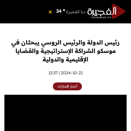
o
دبي
40
o
دبا الفجيرة
34
o
مسافي
34
o
الشارقة
41
o
عجمان
41
رئيس الدولة والرئيس الروسي يبحثان في
o
أم القيوين
40
موسكو الشراكة الإستراتيجية والقضايا
o
راس الخيمة
41
الإقليمية والدولية
o
الفجيرة
33
2024-10-21 | 12:37
أخبار الإمارات