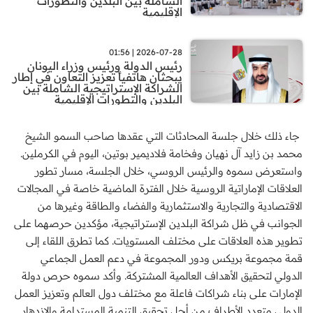
الشاملة بين البلدين والتطورات
الإقليمية
2026-07-28 | 01:56
رئيس الدولة ورئيس وزراء اليونان
يبحثان هاتفياً تعزيز التعاون في إطار
الشراكة الإستراتيجية الشاملة بين
البلدين والتطورات الإقليمية
جاء ذلك خلال جلسة المحادثات التي عقدها صاحب السمو الشيخ
محمد بن زايد آل نهيان وفخامة فلاديمير بوتين، اليوم في الكرملين.
واستعرض سموه والرئيس الروسي، خلال الجلسة، مسار تطور
العلاقات الإماراتية الروسية خلال الفترة الماضية خاصة في المجالات
الاقتصادية والتجارية والاستثمارية والفضاء والطاقة وغيرها من
الجوانب في ظل شراكة البلدين الإستراتيجية، مؤكدين حرصهما على
تطوير هذه العلاقات على مختلف المستويات. كما تطرق اللقاء إلى
قمة مجموعة بريكس ودور المجموعة في دعم العمل الجماعي
الدولي لتحقيق الأهداف العالمية المشتركة. وأكد سموه حرص دولة
الإمارات على بناء شراكات فاعلة مع مختلف دول العالم وتعزيز العمل
الدولي متعدد الأطراف من أجل تحقيق التنمية المستدامة والازدهار