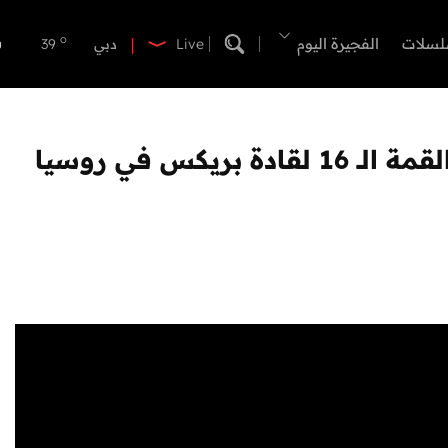
o
ابوظبي
38
o
لسلات
الفجيرة اليوم
دبي
39
Live
o
دبا الفجيرة
35
o
مسافي
35
o
الشارقة
39
يكس في روسيا
o
عجمان
38
o
أم القيوين
38
o
راس الخيمة
38
o
الفجيرة
35