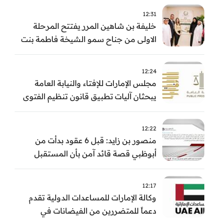
12:31
خليفة بن شاهين المرر يفتتح المرحلة
الاولى من جناح سمو الشيخة فاطمة بنت
مبارك للجراحة النسائية والتوليد في
مستشفى المقاصد
12:24
مجلس الإمارات للإفتاء والنيابة العامة
يبحثان آليات تطبيق قانون تنظيم الفتوى
وضبط المخالفات
12:22
منصور بن زايد: قبل 6 عقود بدأت من
أبوظبي قصة قائد آمن بأن المستقبل
يُصنع بالإرادة والعمل
12:17
وكالة الإمارات للمساعدات الدولية تقدم
دعماً للمتضررين من الفيضانات في