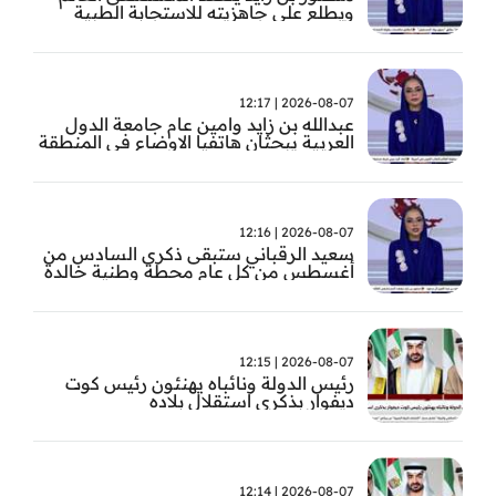
ويطلع على جاهزيته للاستجابة الطبية
الطارئة
2026-08-07 | 12:17
عبدالله بن زايد وامين عام جامعة الدول
العربية يبحثان هاتفيا الاوضاع في المنطقة
2026-08-07 | 12:16
سعيد الرقباني ستبقى ذكرى السادس من
أغسطس من كل عام محطة وطنية خالدة
في تاريخ الإمارات نستحضر فيها بفخر رؤية
الوالد المؤسس
2026-08-07 | 12:15
رئيس الدولة ونائباه يهنئون رئيس كوت
ديفوار بذكرى استقلال بلاده
2026-08-07 | 12:14