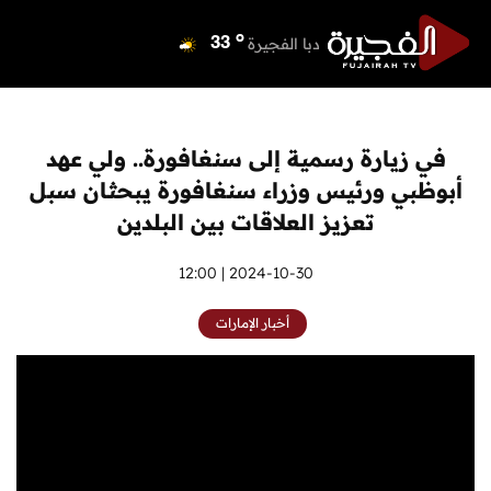
o
دبي
37
o
دبا الفجيرة
33
o
مسافي
33
o
الشارقة
37
o
عجمان
36
في زيارة رسمية إلى سنغافورة.. ولي عهد
o
أم القيوين
37
أبوظبي ورئيس وزراء سنغافورة يبحثان سبل
o
راس الخيمة
36
تعزيز العلاقات بين البلدين
o
الفجيرة
33
2024-10-30 | 12:00
أخبار الإمارات