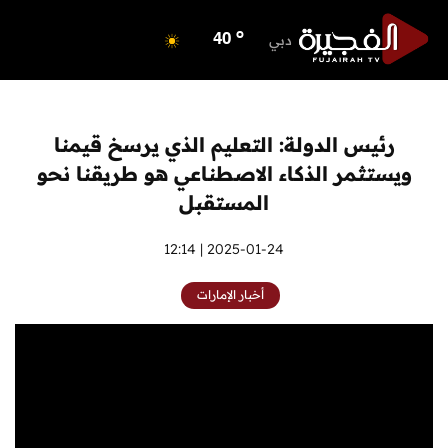
o
ابوظبي
41
o
دبي
40
o
دبا الفجيرة
35
o
مسافي
35
o
الشارقة
41
رئيس الدولة: التعليم الذي يرسخ قيمنا
o
عجمان
40
ويستثمر الذكاء الاصطناعي هو طريقنا نحو
o
أم القيوين
39
المستقبل
o
راس الخيمة
40
o
2025-01-24 | 12:14
الفجيرة
34
أخبار الإمارات