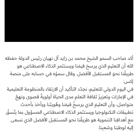
أكد صاحب السمو الشيخ محمد بن زايد آل نهيان رئيس الدولة حفظه
الله أن التعليم الذي يرسخ قيمَنا ويستثمر الذكاء الاصطناعي هو
طريقُنا نحوَ المستقبل الأفضل. وقال سموُه في حسابه على منصة
إكس:
في اليوم الدولي للتعليم، نجدّد التأكيد أن الارتقاءَ بالمنظومة التعليمية
في الإمارات وتعزيزَ ثقافة التعلم مدى الحياة أولويةٌ قصوى ونهجٌ
متواصل، وأن التعليمَ الذي يرسخُ قيمَنا وهُويتَنا ويأخذ بأحدث
تطبيقات التكنولوجيا ويستثمر الذكاء الاصطناعي المسؤول بما يتّسقُ
مع أهدافِنا التنموية هو طريقُنا نحو المستقبل الأفضل الذي نسعى
إليه لوطنِنا وشعبِنا.