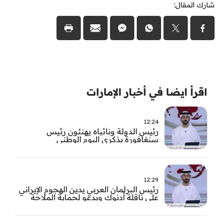
شارك المقال:
اقرأ ايضا في أخبار الإمارات
12:24
رئيس الدولة ونائباه يهنئون رئيس
سنغافورة بذكرى اليوم الوطني
12:29
رئيس البرلمان العربي يدين الهجوم الإيراني
على ناقلة أدنوك ويدعو لحماية الملاحة
الدولية