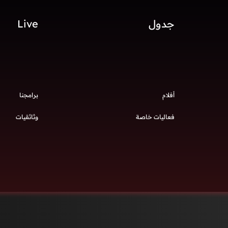
جدول
Live
أفلام
برامجنا
فعاليات خاصة
وثائقيات