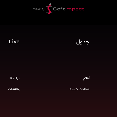
جدول
Live
أفلام
برامجنا
فعاليات خاصة
وثائقيات