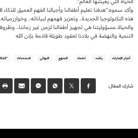
الحياة التي يعيشها العالم".
وأكد سموه:"هدفنا تعليم أطفالنا وأجيالنا الفهم العميق للذكاء 
هذه التكنولوجيا الجديدة.. وتعزيز فهمهم لبياناته.. وخوارزمياته
والحياة..مسؤوليتنا هي تجهيز أطفالنا لزمن غير زماننا.. وظ
التنمية والنهضة في بلادنا لعقود طويلة قادمة بإذن الله
أخبار الإمارات
راشد:
اعتماد
المنهج
النهائي
لاستحداث
"الذكاء
شارك المقال: