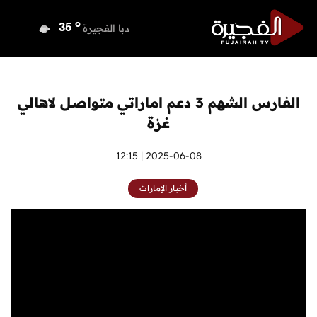
o
دبي
37
o
دبا الفجيرة
35
o
مسافي
35
o
الشارقة
36
o
عجمان
35
الفارس الشهم 3 دعم اماراتي متواصل لاهالي
o
أم القيوين
36
غزة
o
راس الخيمة
35
o
الفجيرة
2025-06-08 | 12:15
34
أخبار الإمارات