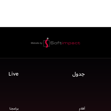
جدول
Live
أفلام
برامجنا