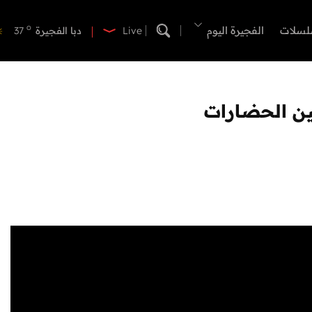
o
دبي
39
o
لسلات
الفجيرة اليوم
دبا الفجيرة
37
Live
o
مسافي
37
o
الشارقة
42
o
عجمان
40
بين الحضارات
o
أم القيوين
40
o
راس الخيمة
39
o
الفجيرة
35