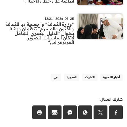
إبداعية على خطى الأجيال"
2026-06-25 | 12:21
"وزارة الثقافة" و"جمعية دبا للثقافة
والفنون والمسرح" تنظمان ورشة
بعنوان "الدليل البصري الشامل
لإتقان أساسيات التصوير
الفوتوغرافي"
أخبار الفجيرة
الامارات
الفجيرة
دبي
شارك المقال: