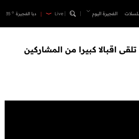
o
دبي
37
o
لسلات
الفجيرة اليوم
دبا الفجيرة
35
Live
o
مسافي
35
o
الشارقة
36
o
عجمان
35
o
أم القيوين
35
o
راس الخيمة
34
o
الفجيرة
34