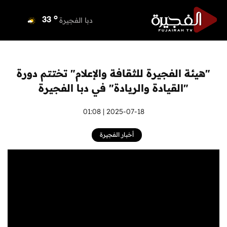
o
دبي
35
o
دبا الفجيرة
33
o
مسافي
33
o
الشارقة
33
o
عجمان
33
"هيئة الفجيرة للثقافة والإعلام" تختتم دورة
o
أم القيوين
33
"القيادة والريادة" في دبا الفجيرة
o
راس الخيمة
34
o
الفجيرة
2025-07-18 | 01:08
33
أخبار الفجيرة