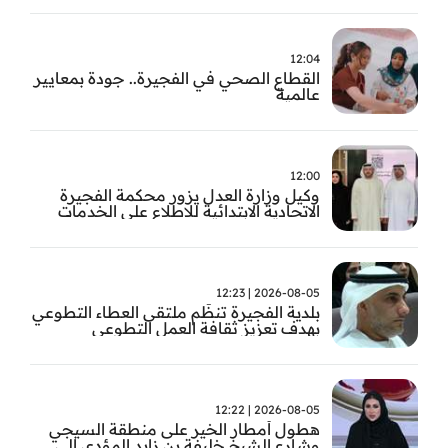
12:04
القطاع الصحي في الفجيرة.. جودة بمعايير
عالمية
12:00
وكيل وزارة العدل يزور محكمة الفجيرة
الاتحادية الابتدائية للاطلاع على الخدمات
التشغيلية وتطويرها
2026-08-05 | 12:23
بلدية الفجيرة تنظّم ملتقى العطاء التطوعي
بهدف تعزيز ثقافة العمل التطوعي
2026-08-05 | 12:22
هطول أمطار الخير على منطقة السيجي
وشارع الشيخ خليفة بن زايد المؤدي إلى